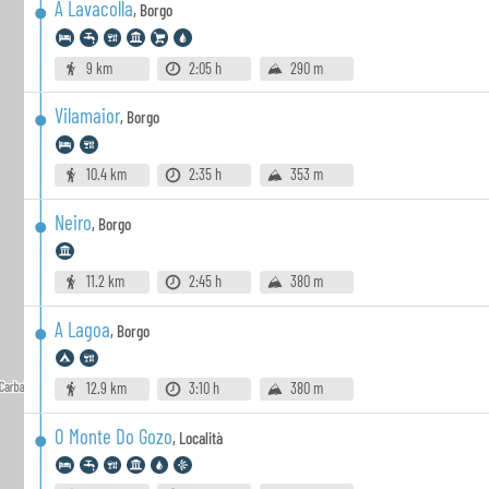
A Lavacolla
,
Borgo
9 km
2:05 h
290 m
Vilamaior
,
Borgo
10.4 km
2:35 h
353 m
Neiro
,
Borgo
11.2 km
2:45 h
380 m
A Lagoa
,
Borgo
12.9 km
3:10 h
380 m
O Monte Do Gozo
,
Località