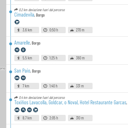
0.2 km
deviazione fuori dal percorso
Cimadevila
,
Borgo
3.6 km
0:50 h
270 m
Amarelle
,
Borgo
5.5 km
1:25 h
360 m
San Paio
,
Borgo
7 km
1:40 h
331 m
0.4 km
deviazione fuori dal percorso
Toxiños Lavacolla, Goldcar, o Noval, Hotel Restaurante Garcas
8.7 km
2:05 h
310 m