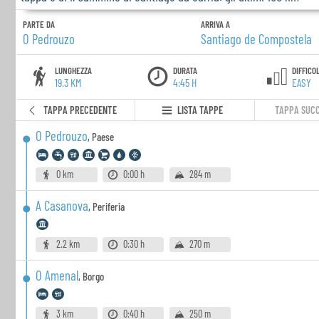
PARTE DA
ARRIVA A
O Pedrouzo
Santiago de Compostela
LUNGHEZZA
DURATA
DIFFICO
19.3 KM
4:45 H
EASY
TAPPA PRECEDENTE
LISTA TAPPE
TAPPA SUCC
O Pedrouzo
,
Paese
0 km
0:00 h
284 m
A Casanova
,
Periferia
2.2 km
0:30 h
270 m
O Amenal
,
Borgo
3 km
0:40 h
250 m