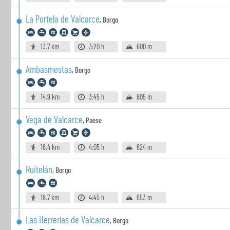
La Portela de Valcarce
,
Borgo
13.7 km
3:20 h
600 m
Ambasmestas
,
Borgo
14.9 km
3:45 h
605 m
Vega de Valcarce
,
Paese
16.4 km
4:05 h
624 m
Ruitelán
,
Borgo
18.7 km
4:45 h
653 m
Las Herrerías de Valcarce
,
Borgo