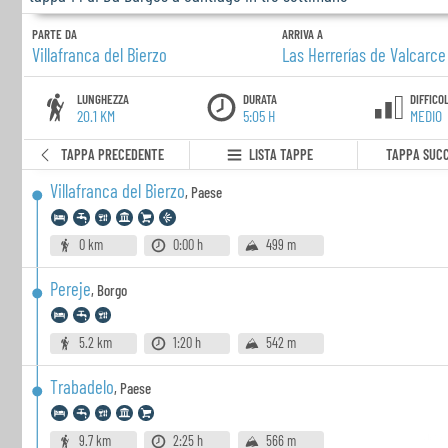
PARTE DA
ARRIVA A
Villafranca del Bierzo
Las Herrerías de Valcarce
LUNGHEZZA
DURATA
DIFFICO
20.1 KM
5:05 H
MEDIO
TAPPA PRECEDENTE
LISTA TAPPE
TAPPA SUCC
Villafranca del Bierzo
,
Paese
0 km
0:00 h
499 m
Pereje
,
Borgo
5.2 km
1:20 h
542 m
Trabadelo
,
Paese
9.7 km
2:25 h
566 m