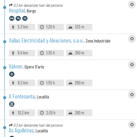
0.3 km
deviazione fuori dal percorso
Hospital
,
Borgo
5.3 km
1:20 h
333 m
Xallas Electricidad y Aleaciones, s.a.u.
,
Zona Industriale
6.4 km
1:35 h
360 m
Vákner
,
Opere D'arte
8.3 km
1:55 h
290 m
A Fontesanta
,
Località
10.3 km
2:30 h
260 m
0.2 km
deviazione fuori dal percorso
As Agulleiras
,
Località