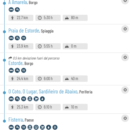
A Amarela
,
Borgo
22.7 km
5:30 h
80 m
Praia de Estorde
,
Spiaggia
23.9 km
5:55 h
0 m
0.5 km
deviazione fuori dal percorso
Estorde
,
Borgo
24.4 km
6:00 h
40 m
O Coto, O Lugar, Sardiñeiro de Abaixo
,
Periferia
25.3 km
6:10 h
10 m
Fisterra
,
Paese