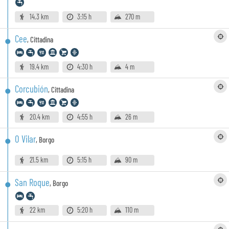
14.3 km
3:15 h
270 m
Cee
,
Cittadina
19.4 km
4:30 h
4 m
Corcubión
,
Cittadina
20.4 km
4:55 h
26 m
O Vilar
,
Borgo
21.5 km
5:15 h
90 m
San Roque
,
Borgo
22 km
5:20 h
110 m