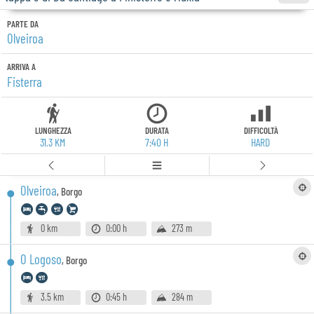
PARTE DA
Olveiroa
ARRIVA A
Fisterra
LUNGHEZZA
DURATA
DIFFICOLTÀ
31.3 KM
7:40 H
HARD
Olveiroa
,
Borgo
0 km
0:00 h
273 m
O Logoso
,
Borgo
3.5 km
0:45 h
284 m