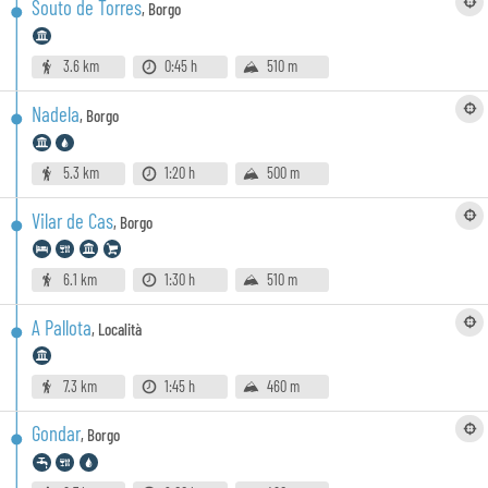
Souto de Torres
,
Borgo
3.6 km
0:45 h
510 m
Nadela
,
Borgo
5.3 km
1:20 h
500 m
Vilar de Cas
,
Borgo
6.1 km
1:30 h
510 m
A Pallota
,
Località
7.3 km
1:45 h
460 m
Gondar
,
Borgo