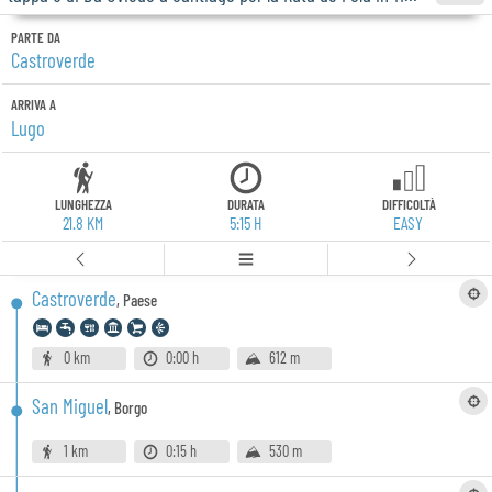
PARTE DA
Castroverde
ARRIVA A
Lugo
LUNGHEZZA
DURATA
DIFFICOLTÀ
21.8 KM
5:15 H
EASY
Castroverde
,
Paese
0 km
0:00 h
612 m
San Miguel
,
Borgo
1 km
0:15 h
530 m