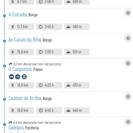
8.7 km
2:00 h
480 m
A Estrada
,
Borgo
11.3 km
2:45 h
480 m
As Casas da Viña
,
Borgo
15.8 km
3:50 h
501 m
0.2 km
deviazione fuori dal percorso
O Carqueixo
,
Paese
18.8 km
4:25 h
470 m
Castelo de Arriba
,
Borgo
19.6 km
4:45 h
440 m
0.4 km
deviazione fuori dal percorso
Galegos
,
Periferia