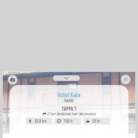
Hotel Kaia
hotel
TAPPA
7
2.1 km
deviazione fuori dal percorso
29.8 km
7:50 h
20 m