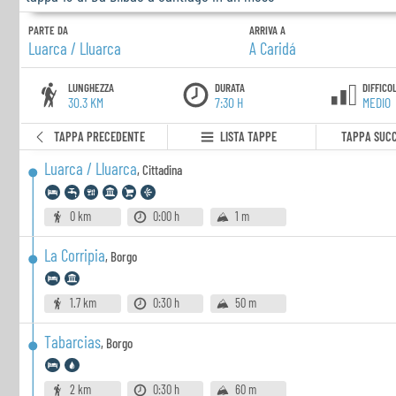
PARTE DA
ARRIVA A
Luarca / Lluarca
A Caridá
LUNGHEZZA
DURATA
DIFFICO
30.3 KM
7:30 H
MEDIO
TAPPA PRECEDENTE
LISTA TAPPE
TAPPA SUCC
Luarca / Lluarca
,
Cittadina
0 km
0:00 h
1 m
La Corripia
,
Borgo
1.7 km
0:30 h
50 m
Tabarcias
,
Borgo
2 km
0:30 h
60 m