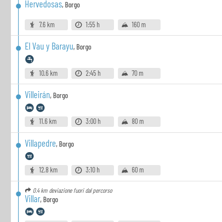
Hervedosas
,
Borgo
7.6 km
1:55 h
160 m
El Vau y Barayu
,
Borgo
10.6 km
2:45 h
70 m
Villeirán
,
Borgo
11.6 km
3:00 h
80 m
Villapedre
,
Borgo
12.8 km
3:10 h
60 m
0.4 km
deviazione fuori dal percorso
Villar
,
Borgo