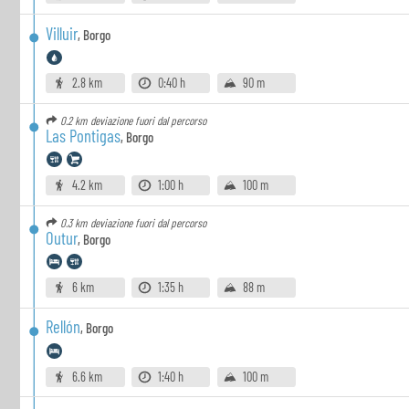
Villuir
,
Borgo
2.8 km
0:40 h
90 m
0.2 km
deviazione fuori dal percorso
Las Pontigas
,
Borgo
4.2 km
1:00 h
100 m
0.3 km
deviazione fuori dal percorso
Outur
,
Borgo
6 km
1:35 h
88 m
Rellón
,
Borgo
6.6 km
1:40 h
100 m