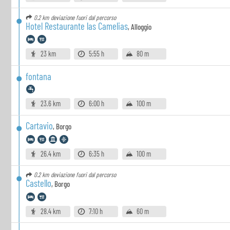
0.2 km
deviazione fuori dal percorso
Hotel Restaurante las Camelias
,
Alloggio
23 km
5:55 h
80 m
fontana
23.6 km
6:00 h
100 m
Cartavio
,
Borgo
26.4 km
6:35 h
100 m
0.2 km
deviazione fuori dal percorso
Castello
,
Borgo
28.4 km
7:10 h
60 m