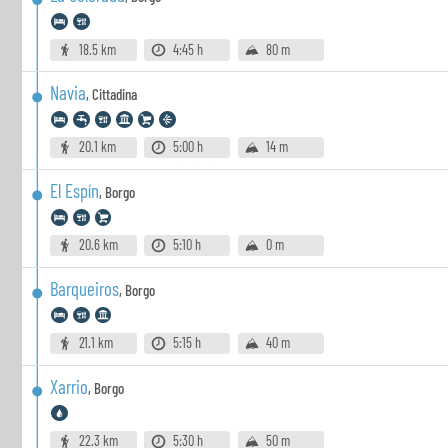
18.5 km
4:45 h
80 m
Navia
,
Cittadina
20.1 km
5:00 h
14 m
El Espín
,
Borgo
20.6 km
5:10 h
0 m
Barqueiros
,
Borgo
21.1 km
5:15 h
40 m
Xarrio
,
Borgo
22.3 km
5:30 h
50 m