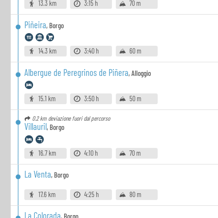
13.3 km
3:15 h
70 m
Piñeira
,
Borgo
14.3 km
3:40 h
60 m
Albergue de Peregrinos de Piñera
,
Alloggio
15.1 km
3:50 h
50 m
0.2 km
deviazione fuori dal percorso
Villauril
,
Borgo
16.7 km
4:10 h
70 m
La Venta
,
Borgo
17.6 km
4:25 h
80 m
La Colorada
,
Borgo