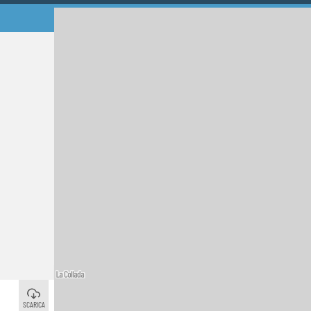
Luarca / Ḷḷuarca
©
SCARICA