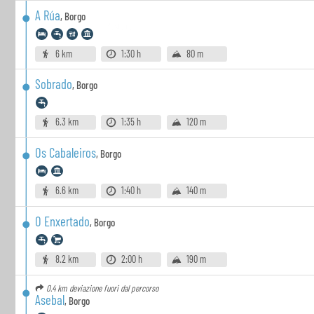
A Rúa
,
Borgo
6 km
1:30 h
80 m
Sobrado
,
Borgo
6.3 km
1:35 h
120 m
Os Cabaleiros
,
Borgo
6.6 km
1:40 h
140 m
O Enxertado
,
Borgo
8.2 km
2:00 h
190 m
0.4 km
deviazione fuori dal percorso
Asebal
,
Borgo