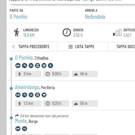
PARTE DA
ARRIVA A
O Porriño
Redondela
LUNGHEZZA
DURATA
DIFFICO
15.9 KM
3:55 H
EASY
TAPPA PRECEDENTE
LISTA TAPPE
TAPPA SUCC
O Porriño
,
Cittadina
0 km
0:00 h
49 m
Ameirolongo
,
Periferia
1.5 km
0:20 h
50 m
0.6 km
deviazione fuori dal percorso
Monte
,
Borgo