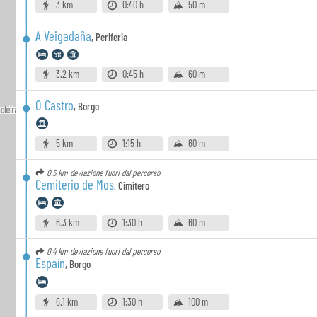
3 km
0:40 h
50 m
A Veigadaña
,
Periferia
3.2 km
0:45 h
60 m
O Castro
,
Borgo
5 km
1:15 h
60 m
0.5 km
deviazione fuori dal percorso
Cemiterio de Mos
,
Cimitero
6.3 km
1:30 h
60 m
0.4 km
deviazione fuori dal percorso
Espaín
,
Borgo
6.1 km
1:30 h
100 m