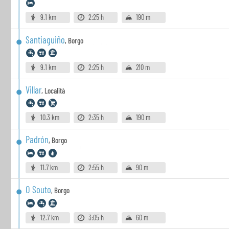
9.1 km
2:25 h
190 m
Santiaguiño
,
Borgo
9.1 km
2:25 h
210 m
Villar
,
Località
10.3 km
2:35 h
190 m
Padrón
,
Borgo
11.7 km
2:55 h
90 m
O Souto
,
Borgo
12.7 km
3:05 h
60 m