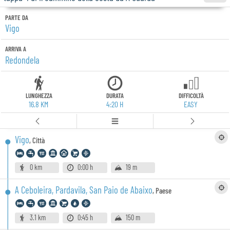
PARTE DA
Vigo
ARRIVA A
Redondela
LUNGHEZZA
DURATA
DIFFICOLTÀ
16.8 KM
4:20 H
EASY
Vigo
,
Città
0 km
0:00 h
19 m
A Ceboleira, Pardavila, San Paio de Abaixo
,
Paese
3.1 km
0:45 h
150 m