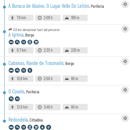
A Buraca de Abaixo, O Lugar Vello Do Leitón
,
Periferia
7.9 km
2:00 h
180 m
0.6 km
deviazione fuori dal percorso
A Igrexa
,
Borgo
9.7 km
2:35 h
230 m
Cabanas, Rande de Trasmañó
,
Borgo
10.9 km
2:50 h
80 m
O Covelo
,
Periferia
13.9 km
3:40 h
90 m
Redondela
,
Cittadina