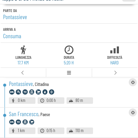
PARTE DA
Pontassieve
ARRIVA A
Consuma
LUNGHEZZA
DURATA
DIFFICOLTÀ
17.7 KM
5:20 H
HARD
Pontassieve
,
Cittadina
0 km
0:00 h
80 m
San Francesco
,
Paese
1 km
0:15 h
110 m