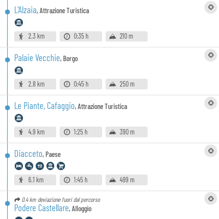
L'Alzaia
,
Attrazione Turistica
2.3 km
0:35 h
210 m
Palaie Vecchie
,
Borgo
2.8 km
0:45 h
250 m
Le Piante, Cafaggio
,
Attrazione Turistica
4.9 km
1:25 h
390 m
Diacceto
,
Paese
6.1 km
1:45 h
499 m
0.4 km
deviazione fuori dal percorso
Podere Castellare
,
Alloggio