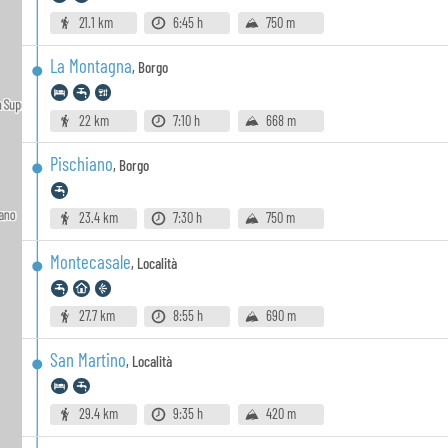
21.1 km
6:45 h
750 m
La Montagna
,
Borgo
22 km
7:10 h
668 m
Pischiano
,
Borgo
23.4 km
7:30 h
750 m
Montecasale
,
Località
27.7 km
8:55 h
690 m
San Martino
,
Località
29.4 km
9:35 h
420 m