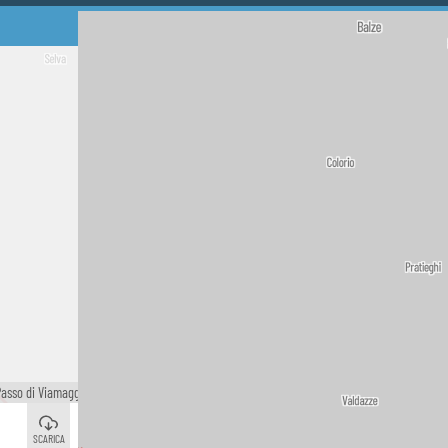
i Viamaggio
©
La Montagna
©
SCARICA