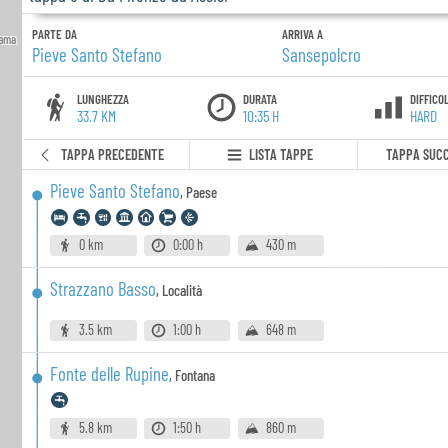
PARTE DA
ARRIVA A
Pieve Santo Stefano
Sansepolcro
LUNGHEZZA
DURATA
DIFFICO
33.7 KM
10:35 H
HARD
TAPPA PRECEDENTE
LISTA TAPPE
TAPPA SUCC
Pieve Santo Stefano
,
Paese
0 km
0:00 h
430 m
Strazzano Basso
,
Località
3.5 km
1:00 h
648 m
Fonte delle Rupine
,
Fontana
5.8 km
1:50 h
860 m