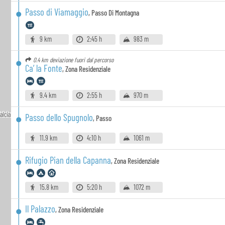
Passo di Viamaggio
,
Passo Di Montagna
9 km
2:45 h
983 m
0.4 km
deviazione fuori dal percorso
Ca’ la Fonte
,
Zona Residenziale
9.4 km
2:55 h
970 m
Passo dello Spugnolo
,
Passo
11.9 km
4:10 h
1061 m
Rifugio Pian della Capanna
,
Zona Residenziale
15.8 km
5:20 h
1072 m
Il Palazzo
,
Zona Residenziale