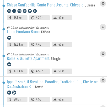
Chiesa Sant'achille, Santa Maria Assunta, Chiesa d..
,
Chiesa
18.1 km
4:20 h
40 m
0.4 km
deviazione fuori dal percorso
Liceo Giordano Bruno
,
Edificio
19.2 km
4:45 h
40 m
0.3 km
deviazione fuori dal percorso
Rome & Giulietta Apartment
,
Alloggio
19.9 km
4:55 h
50 m
Ippo Pizza 5, il Break del Paradiso, Tradizioni Di.., Che te ne
Sa, Australian Bar
,
Servizi
20 km
4:55 h
40 m