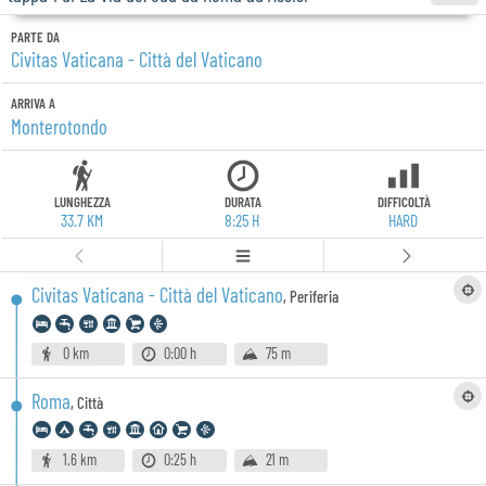
PARTE DA
Civitas Vaticana - Città del Vaticano
ARRIVA A
Monterotondo
LUNGHEZZA
DURATA
DIFFICOLTÀ
33.7 KM
8:25 H
HARD
Civitas Vaticana - Città del Vaticano
,
Periferia
0 km
0:00 h
75 m
Roma
,
Città
1.6 km
0:25 h
21 m