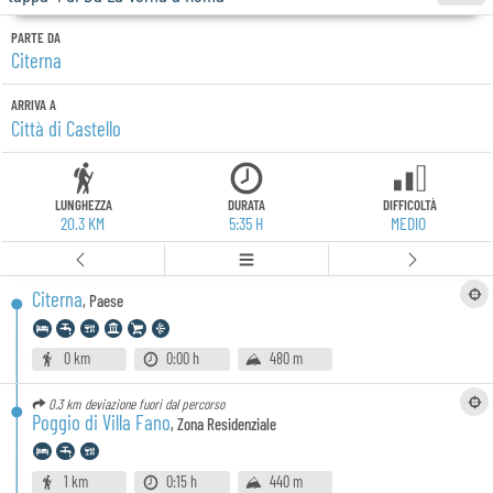
PARTE DA
Citerna
ARRIVA A
Città di Castello
LUNGHEZZA
DURATA
DIFFICOLTÀ
20.3 KM
5:35 H
MEDIO
Citerna
,
Paese
0 km
0:00 h
480 m
0.3 km
deviazione fuori dal percorso
Poggio di Villa Fano
,
Zona Residenziale
1 km
0:15 h
440 m