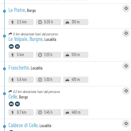
Le Pietre
,
Borgo
2.5 km
0:35 h
310 m
0 km
deviazione fuori dal percorso
Le Volpaie, Burgne
,
Località
5 km
1:25 h
510 m
Fraschette
,
Località
5.6 km
1:30 h
470 m
0.2 km
deviazione fuori dal percorso
Celle
,
Borgo
6.7 km
1:45 h
460 m
Caldese di Celle
,
Località