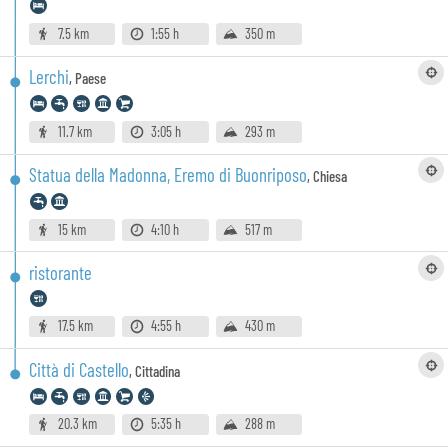
7.5 km
1:55 h
350 m
Lerchi
,
Paese
11.7 km
3:05 h
293 m
Statua della Madonna, Eremo di Buonriposo
,
Chiesa
15 km
4:10 h
517 m
ristorante
17.5 km
4:55 h
430 m
Città di Castello
,
Cittadina
20.3 km
5:35 h
288 m