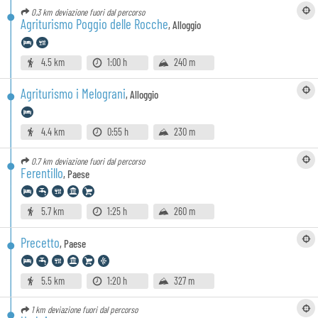
0.3 km
deviazione fuori dal percorso
Agriturismo Poggio delle Rocche
,
Alloggio
4.5 km
1:00 h
240 m
Agriturismo i Melograni
,
Alloggio
4.4 km
0:55 h
230 m
0.7 km
deviazione fuori dal percorso
Ferentillo
,
Paese
5.7 km
1:25 h
260 m
Precetto
,
Paese
5.5 km
1:20 h
327 m
1 km
deviazione fuori dal percorso