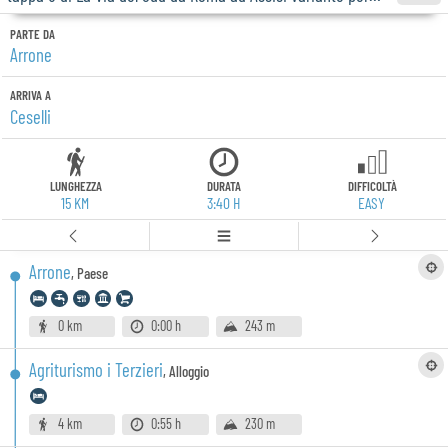
PARTE DA
Arrone
ARRIVA A
Ceselli
LUNGHEZZA
DURATA
DIFFICOLTÀ
15 KM
3:40 H
EASY
Arrone
,
Paese
0 km
0:00 h
243 m
Agriturismo i Terzieri
,
Alloggio
4 km
0:55 h
230 m