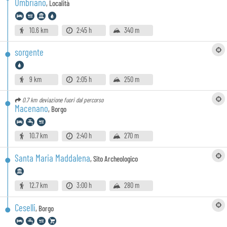
Umbriano
,
Località
10.6 km
2:45 h
340 m
sorgente
9 km
2:05 h
250 m
0.7 km
deviazione fuori dal percorso
Macenano
,
Borgo
10.7 km
2:40 h
270 m
Santa Maria Maddalena
,
Sito Archeologico
12.7 km
3:00 h
280 m
Ceselli
,
Borgo