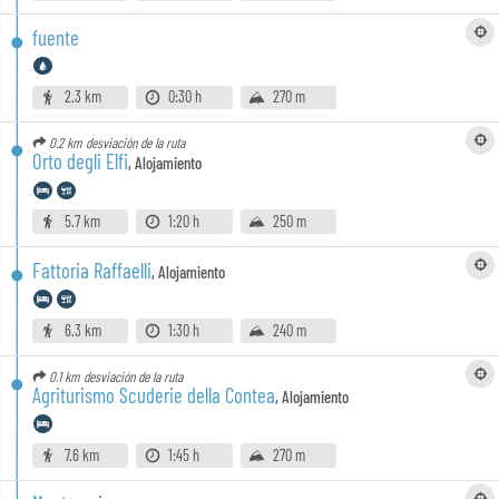
fuente
2.3 km
0:30 h
270 m
0.2 km
desviación de la ruta
Orto degli Elfi
,
Alojamiento
5.7 km
1:20 h
250 m
Fattoria Raffaelli
,
Alojamiento
6.3 km
1:30 h
240 m
0.1 km
desviación de la ruta
Agriturismo Scuderie della Contea
,
Alojamiento
7.6 km
1:45 h
270 m