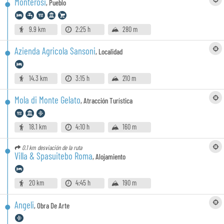
Monterosi
,
Pueblo
9.9 km
2:25 h
280 m
Azienda Agricola Sansoni
,
Localidad
14.3 km
3:15 h
210 m
Mola di Monte Gelato
,
Atracción Turística
18.1 km
4:10 h
160 m
0.1 km
desviación de la ruta
Villa & Spasuitebo Roma
,
Alojamiento
20 km
4:45 h
190 m
Angeli
,
Obra De Arte