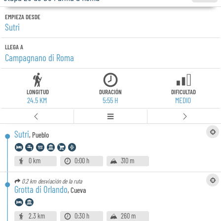
EMPIEZA DESDE
Sutri
LLEGA A
Campagnano di Roma
LONGITUD
DURACIÓN
DIFICULTAD
24.5 KM
5:55 H
MEDIO
Sutri
,
Pueblo
0 km
0:00 h
310 m
0.2 km
desviación de la ruta
Grotta di Orlando
,
Cueva
2.3 km
0:30 h
260 m