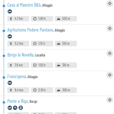
Casa al Maestro B&b
,
Alloggio
4.7 km
1:00 h
530 m
Agriturismo Podere Pantano
,
Alloggio
5.2 km
1:15 h
510 m
Borgo la Novella
,
Località
7.9 km
1:50 h
310 m
Francigena
,
Alloggio
9.4 km
2:10 h
300 m
Ponte a Rigo
,
Borgo