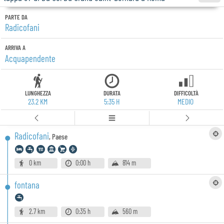
PARTE DA
Radicofani
ARRIVA A
Acquapendente
LUNGHEZZA
DURATA
DIFFICOLTÀ
23.2 KM
5:35 H
MEDIO
Radicofani
,
Paese
0 km
0:00 h
814 m
fontana
2.7 km
0:35 h
560 m