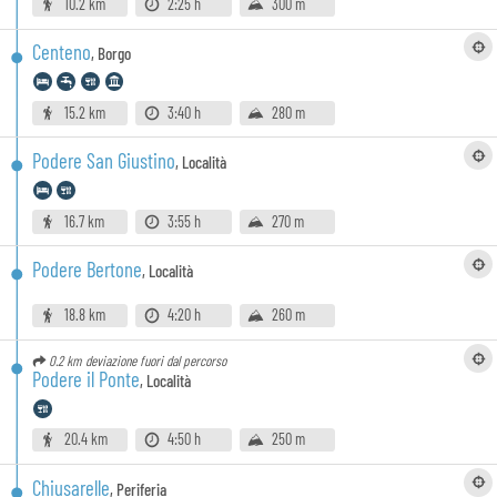
10.2 km
2:25 h
300 m
Centeno
,
Borgo
15.2 km
3:40 h
280 m
Podere San Giustino
,
Località
16.7 km
3:55 h
270 m
Podere Bertone
,
Località
18.8 km
4:20 h
260 m
0.2 km
deviazione fuori dal percorso
Podere il Ponte
,
Località
20.4 km
4:50 h
250 m
Chiusarelle
,
Periferia