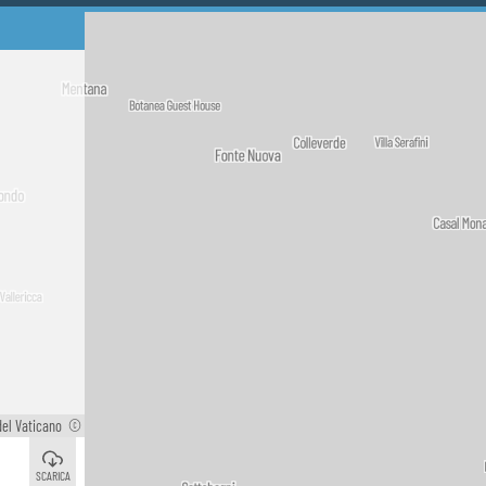
del Vaticano
©
Roma
La Storta
©
©
SCARICA