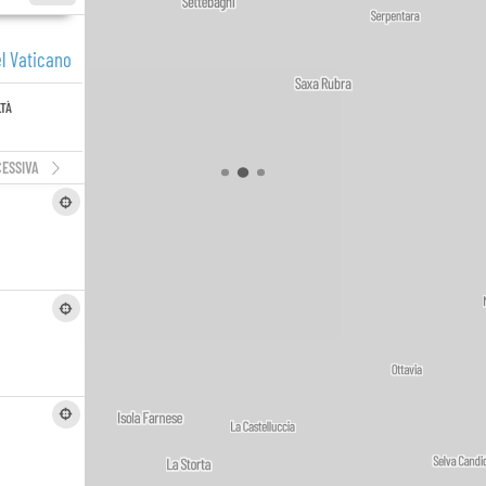
el Vaticano
LTÀ
ESSIVA